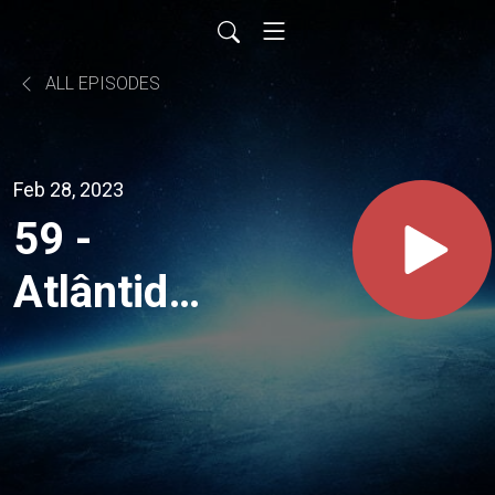
ALL EPISODES
Feb 28, 2023
59 -
Atlântida:
o mito e o
imaginário
espírita